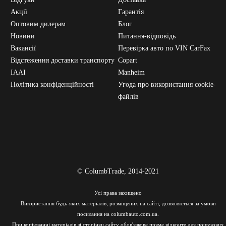
Акції
Гарантія
Оптовим дилерам
Блог
Новини
Питання-відповідь
Вакансії
Перевірка авто по VIN CarFax
Відстеження доставки транспорту
Copart
IAAI
Manheim
Політика конфіденційності
Угода про використання cookie-
файлів
© СolumbTrade, 2014-2021
Усі права захищено
Використання будь-яких матеріалів, розміщених на сайті, дозволяється за умови
посилання на columbauto.com.ua.
При копіюванні матеріалів зі сторінки сайту обов'язкове пряме відкрите для пошукових