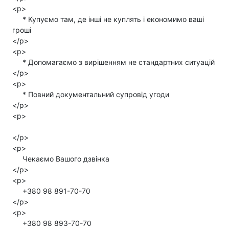
<p>
* Купуємо там, де інші не куплять і економимо ваші
гроші
</p>
<p>
* Допомагаємо з вирішенням не стандартних ситуацій
</p>
<p>
* Повний документальний супровід угоди
</p>
<p>
</p>
<p>
Чекаємо Вашого дзвінка
</p>
<p>
+380 98 891-70-70
</p>
<p>
+380 98 893-70-70