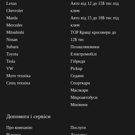
Lexus
Авто від 12 до 15$ тис під
Chevrolet
ключ
Mazda
Авто від 15 до 18$ тис під
Mercedes
ключ
Mitsubishi
TOP Кращі кросовери до
Nissan
12$ тис
Subaru
Позашляховики
Toyota
Електромобілі
Tesla
Гібриди
VW
Pickup
Мото техніка
Седани
Спец техніка
Спорткари
Маслкари
Мікроавтобуси
Мінівени
Допомога і сервіси
Про компанію
Послуги
Відгуки
Доставка