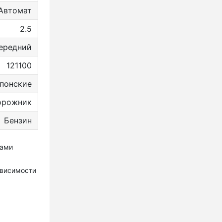
Автомат
2.5
ередний
121100
понские
дорожник
Бензин
тами
ависимости