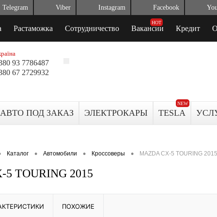
Telegram
Viber
Instagram
Facebook
Yo
а
Растаможка
Сотрудничество
Вакансии
Кредит
О
країна
380 93 7786487
380 67 2729932
380 99 0080136
АВТО ПОД ЗАКАЗ
ЭЛЕКТРОКАРЫ
TESLA
УСЛ
•
•
•
•
Каталог
Автомобили
Кроссоверы
MAZDA CX-5 TOURING 201
-5 TOURING 2015
АКТЕРИСТИКИ
ПОХОЖИЕ