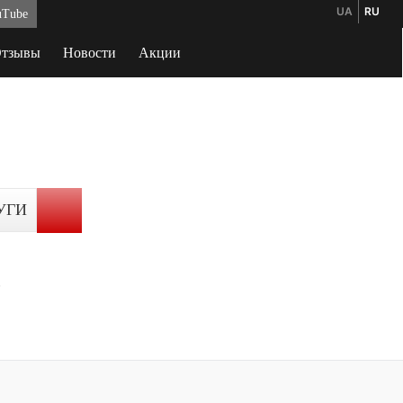
UA
RU
uTube
тзывы
Новости
Акции
УГИ
5