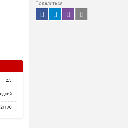
Поделиться
2.5
едний
121100